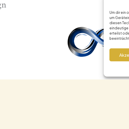
gn
Um dir ein 
um Gerätei
diesen Tec
eindeutige 
erteilst o
beeinträch
Akze
Menü