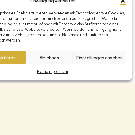
Einwilligung verwalten
optimales Erlebnis zu bieten, verwenden wir Technologien wie Cookies,
nformationen zu speichern und/oder darauf zuzugreifen. Wenn du
hnologien zustimmst, können wir Daten wie das Surfverhalten oder
IDs auf dieser Website verarbeiten. Wenn du deine Einwilligung nicht
der zurückziehst, können bestimmte Merkmale und Funktionen
tigt werden.
ptieren
Ablehnen
Einstellungen ansehen
Home
Impressum
Rechtliches