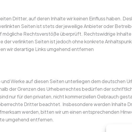
ten Dritter, auf deren Inhalte wir keinen Einfluss haben. Des
rlinkten Seiten ist stets der jeweilige Anbieter oder Betreibe
f mögliche Rechtsverstöße überprüft. Rechtswidrige Inhalte 
le der verlinkten Seiten ist jedoch ohne konkrete Anhaltspun
n wir derartige Links umgehend entfernen
te und Werke auf diesen Seiten unterliegen dem deutschen Urh
halb der Grenzen des Urheberrechtes bedürfen der schriftli
ind nur für den privaten, nicht kommerziellen Gebrauch gestat
eberrechte Dritter beachtet. Insbesondere werden Inhalte Dri
ufmerksam werden, bitten wir um einen entsprechenden Hinw
alte umgehend entfernen.